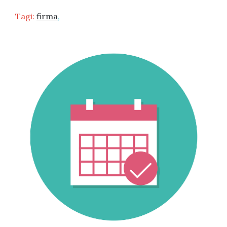
Tagi:
firma
,