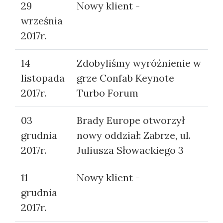
29
Nowy klient -
września
2017r.
14
Zdobyliśmy wyróżnienie w
listopada
grze Confab Keynote
2017r.
Turbo Forum
03
Brady Europe otworzył
grudnia
nowy oddział: Zabrze, ul.
2017r.
Juliusza Słowackiego 3
11
Nowy klient -
grudnia
2017r.