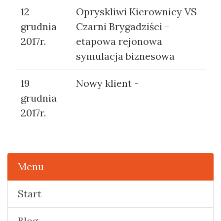
12
Opryskliwi Kierownicy VS
grudnia
Czarni Brygadziści -
2017r.
etapowa rejonowa
symulacja biznesowa
19
Nowy klient -
grudnia
2017r.
Menu
Start
Blog