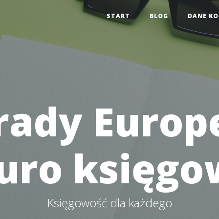
START
BLOG
DANE K
rady Europe
uro księg
Księgowość dla każdego