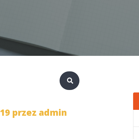
019 przez
admin