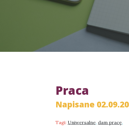
Praca
Napisane 02.09.2
Tagi:
Uniwersalne
,
dam pracę
,