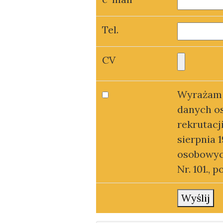
Tel.
CV
Wyrażam 
danych o
rekrutacj
sierpnia 
osobowych 
Nr. 101., 
Wyślij