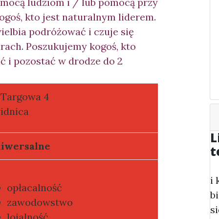
omocą ludziom i / lub pomocą przy
goś, kto jest naturalnym liderem.
elbia podróżować i czuje się
rach. Poszukujemy kogoś, kto
ć i pozostać w drodze do 2
. Targowa 4
idnica
L
iwersalne
t
i
opłacalność
b
zawodowstwo
s
lojalność