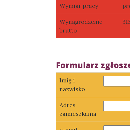
Wymiar pracy
pr
Wynagrodzenie
313
brutto
Formularz zgłos
Imię i
nazwisko
Adres
zamieszkania
e-mail