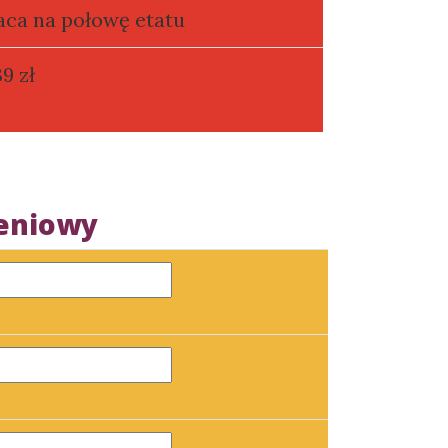
aca na połowę etatu
9 zł
zeniowy