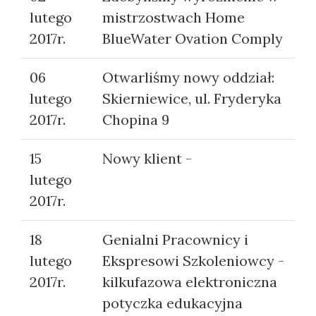
lutego
mistrzostwach Home
2017r.
BlueWater Ovation Comply
06
Otwarliśmy nowy oddział:
lutego
Skierniewice, ul. Fryderyka
2017r.
Chopina 9
15
Nowy klient -
lutego
2017r.
18
Genialni Pracownicy i
lutego
Ekspresowi Szkoleniowcy -
2017r.
kilkufazowa elektroniczna
potyczka edukacyjna